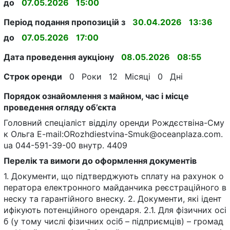
до
07.05.2026
15:00
Період подання пропозицій з
30.04.2026
13:36
до
07.05.2026
17:00
Дата проведення аукціону
08.05.2026
08:55
Строк оренди
0
Роки
12
Місяці
0
Дні
Порядок ознайомлення з майном, час і місце
проведення огляду об’єкта
Головний спеціаліст відділу оренди Рождєствіна-Сму
к Ольга E-mail:ORozhdiestvina-Smuk@oceanplaza.com.
ua 044-591-39-00 внутр. 4409
Перелік та вимоги до оформлення документів
1. Документи, що підтверджують сплату на рахунок о
ператора електронного майданчика реєстраційного в
неску та гарантійного внеску. 2. Документи, які ідент
ифікують потенційного орендаря. 2.1. Для фізичних осі
б (у тому числі фізичних осіб – підприємців) – громад