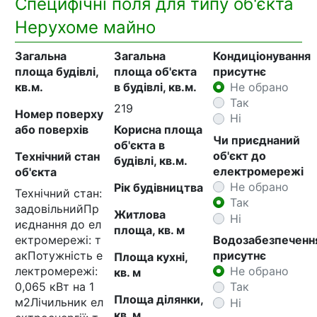
Специфічні поля для типу об'єкта
Нерухоме майно
Загальна
Загальна
Кондиціонування
площа будівлі,
площа об'єкта
присутнє
кв.м.
в будівлі, кв.м.
Не обрано
Так
219
Номер поверху
Ні
або поверхів
Корисна площа
Чи приєднаний
об'єкта в
об'єкт до
Технічний стан
будівлі, кв.м.
електромережі
об'єкта
Не обрано
Рік будівництва
Технічний стан:
Так
задовільнийПр
Житлова
Ні
иєднання до ел
площа, кв. м
ектромережі: т
Водозабезпеченн
акПотужність е
присутнє
Площа кухні,
лектромережі:
Не обрано
кв. м
0,065 кВт на 1
Так
Площа ділянки,
м2Лічильник ел
Ні
кв. м