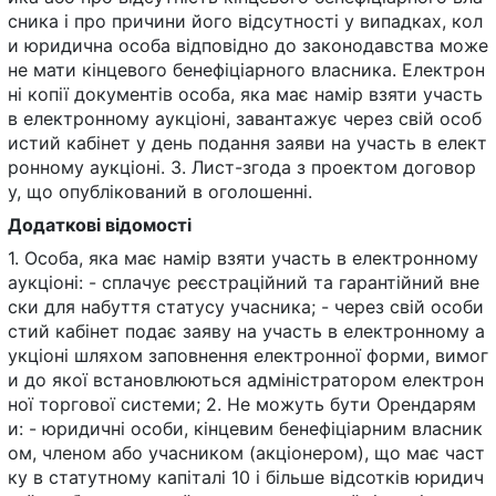
сника і про причини його відсутності у випадках, кол
и юридична особа відповідно до законодавства може
не мати кінцевого бенефіціарного власника. Електрон
ні копії документів особа, яка має намір взяти участь
в електронному аукціоні, завантажує через свій особ
истий кабінет у день подання заяви на участь в елект
ронному аукціоні. 3. Лист-згода з проектом договор
у, що опублікований в оголошенні.
Додаткові відомості
1. Особа, яка має намір взяти участь в електронному
аукціоні: - сплачує реєстраційний та гарантійний вне
ски для набуття статусу учасника; - через свій особи
стий кабінет подає заяву на участь в електронному а
укціоні шляхом заповнення електронної форми, вимог
и до якої встановлюються адміністратором електрон
ної торгової системи; 2. Не можуть бути Орендарям
и: - юридичні особи, кінцевим бенефіціарним власник
ом, членом або учасником (акціонером), що має част
ку в статутному капіталі 10 і більше відсотків юридич