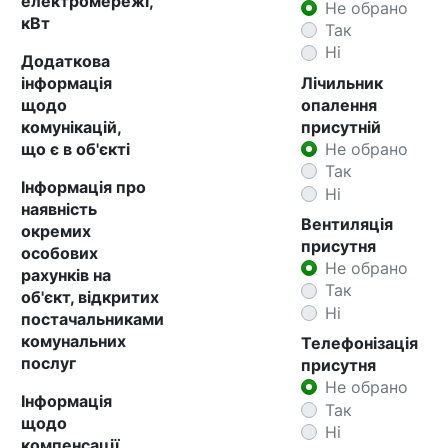
електромережі,
Не обрано
кВт
Так
Ні
Додаткова
інформація
Лічильник
щодо
опалення
комунікацій,
присутній
що є в об'єкті
Не обрано
Так
Інформація про
Ні
наявність
Вентиляція
окремих
присутня
особових
Не обрано
рахунків на
Так
об'єкт, відкритих
Ні
постачальниками
комунальних
Телефонізація
послуг
присутня
Не обрано
Інформація
Так
щодо
Ні
компенсації