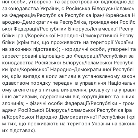
ної особи, утвореної та зареєстрованої відповідно до
законодавства України, є Російська Білорусь/Ісламсь
ка Федерація/Республіка Республіка Іран/Корейська Н
ародно-Демократична Республіка, громадянин Російс
ької Федерації/Республіки Білорусь/Ісламської Респу
бліки Іран/Корейської Народно-Демократичної Респу
бліки (крім тих, що проживають на території України
на законних підставах); - юридичні особи, утворені та
зареєстровані відповідно до Федерації/Республіки за
конодавства Російської Білорусь/Ісламської Республі
ки Іран/Корейської Народно-Демократичної Республі
ки, крім випадків коли активи в установленому закон
одавством порядку передані в управління Національн
ому агентству з питань виявлення, розшуку та управл
іння активами, одержаними від корупційних та інших
злочинів; - фізичні особи Федерації/Республіки - гром
адяни Російської Білорусь/Ісламської Республіка Іра
н/Корейської Народно-Демократичної Республіки (крі
м тих, що проживають на території України на законн
их підставах).