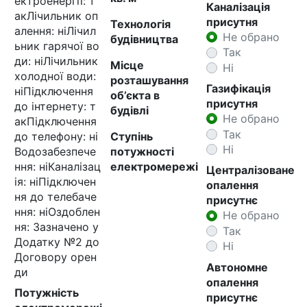
ектроенергії: т
Каналізація
акЛічильник оп
присутня
Технологія
алення: ніЛічил
Не обрано
будівництва
ьник гарячої во
Так
ди: ніЛічильник
Місце
Ні
холодної води:
розташування
Газифікація
ніПідключення
об’єкта в
присутня
до інтернету: т
будівлі
Не обрано
акПідключення
Так
до телефону: ні
Ступінь
Ні
Водозабезпече
потужності
ння: ніКаналізац
електромережі
Централізоване
ія: ніПідключен
опалення
ня до телебаче
присутнє
ння: ніОздоблен
Не обрано
ня: Зазначено у
Так
Додатку №2 до
Ні
Договору орен
Автономне
ди
опалення
Потужність
присутнє