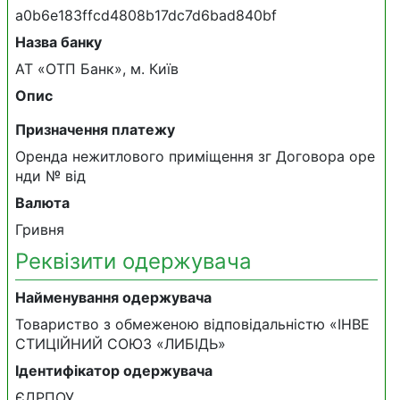
a0b6e183ffcd4808b17dc7d6bad840bf
Назва банку
АТ «ОТП Банк», м. Київ
Опис
Призначення платежу
Оренда нежитлового приміщення зг Договора оре
нди № від
Валюта
Гривня
Реквізити одержувача
Найменування одержувача
Товариство з обмеженою відповідальністю «ІНВЕ
СТИЦІЙНИЙ СОЮЗ «ЛИБІДЬ»
Ідентифікатор одержувача
ЄДРПОУ