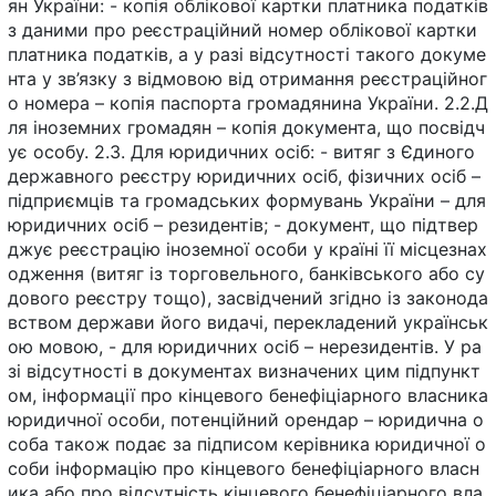
ян України: - копія облікової картки платника податків
з даними про реєстраційний номер облікової картки
платника податків, а у разі відсутності такого докуме
нта у зв’язку з відмовою від отримання реєстраційног
о номера – копія паспорта громадянина України. 2.2.Д
ля іноземних громадян – копія документа, що посвідч
ує особу. 2.3. Для юридичних осіб: - витяг з Єдиного
державного реєстру юридичних осіб, фізичних осіб –
підприємців та громадських формувань України – для
юридичних осіб – резидентів; - документ, що підтвер
джує реєстрацію іноземної особи у країні її місцезнах
одження (витяг із торговельного, банківського або су
дового реєстру тощо), засвідчений згідно із законода
вством держави його видачі, перекладений українськ
ою мовою, - для юридичних осіб – нерезидентів. У ра
зі відсутності в документах визначених цим підпункт
ом, інформації про кінцевого бенефіціарного власника
юридичної особи, потенційний орендар – юридична о
соба також подає за підписом керівника юридичної о
соби інформацію про кінцевого бенефіціарного власн
ика або про відсутність кінцевого бенефіціарного вла