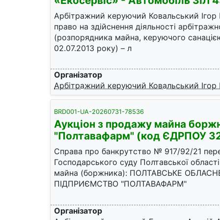
«Екосервіс» - Автомобіль ЗІЛ 
Арбітражний керуючий Ковальський Ігор 
право на здійснення діяльності арбітраж
(розпорядника майна, керуючого санацією
02.07.2013 року) – л
Організатор
Арбітражний керуючий Ковальський Ігор 
BRD001-UA-20260731-78536
Аукціон з продажу майна бор
"Полтавафарм" (код ЄДРПОУ 3
Справа про банкрутство № 917/92/21 пер
Господарського суду Полтавської області
майна (боржника): ПОЛТАВСЬКЕ ОБЛАС
ПІДПРИЄМСТВО "ПОЛТАВАФАРМ"
Організатор