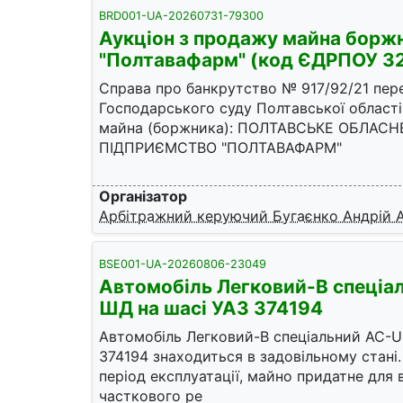
BRD001-UA-20260731-79300
Аукціон з продажу майна бор
"Полтавафарм" (код ЄДРПОУ 3
Справа про банкрутство № 917/92/21 пер
Господарського суду Полтавської області
майна (боржника): ПОЛТАВСЬКЕ ОБЛАС
ПІДПРИЄМСТВО "ПОЛТАВАФАРМ"
Організатор
Арбітражний керуючий Бугаєнко Андрій 
BSE001-UA-20260806-23049
Автомобіль Легковий-В спеціа
ШД на шасі УАЗ 374194
Автомобіль Легковий-В спеціальний AC-U
374194 знаходиться в задовільному стані
період експлуатації, майно придатне для
часткового ре