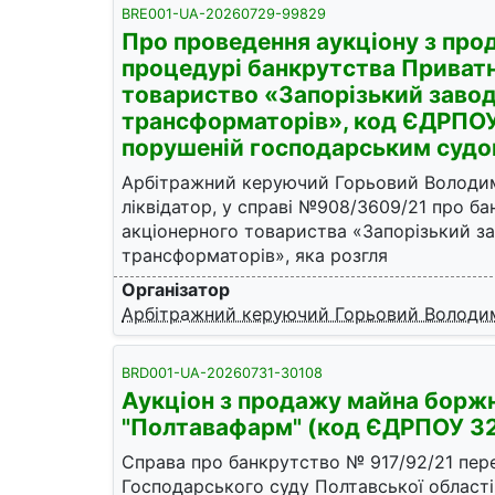
BRE001-UA-20260729-99829
Про проведення аукціону з про
процедурі банкрутства Приватн
товариство «Запорізький заво
трансформаторів», код ЄДРПО
порушеній господарським судо
Арбітражний керуючий Горьовий Володи
ліквідатор, у справі №908/3609/21 про б
акціонерного товариства «Запорізький з
трансформаторів», яка розгля
Організатор
Арбітражний керуючий Горьовий Волод
BRD001-UA-20260731-30108
Аукціон з продажу майна бор
"Полтавафарм" (код ЄДРПОУ 3
Справа про банкрутство № 917/92/21 пер
Господарського суду Полтавської області