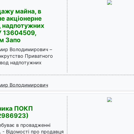
дажу майна, в
е акціонерне
д надпотужних
У 13604509,
м Запо
мир Володимирович –
анкрутство Приватного
авод надпотужних
имир Володимирович
жника ПОКП
2986923)
ебуває в провадженні
. - Відомості про продавця