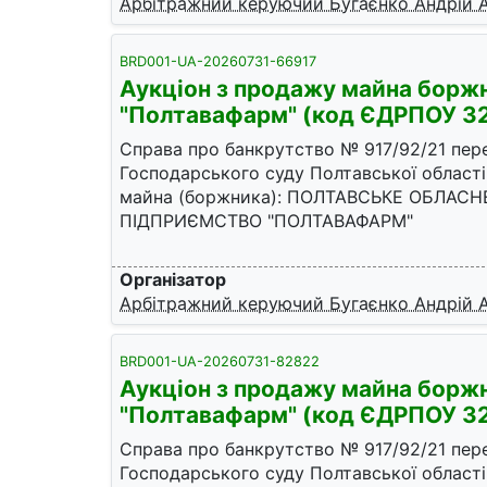
Арбітражний керуючий Бугаєнко Андрій 
BRD001-UA-20260731-66917
Аукціон з продажу майна бор
"Полтавафарм" (код ЄДРПОУ 3
Справа про банкрутство № 917/92/21 пер
Господарського суду Полтавської області
майна (боржника): ПОЛТАВСЬКЕ ОБЛАС
ПІДПРИЄМСТВО "ПОЛТАВАФАРМ"
Організатор
Арбітражний керуючий Бугаєнко Андрій 
BRD001-UA-20260731-82822
Аукціон з продажу майна бор
"Полтавафарм" (код ЄДРПОУ 3
Справа про банкрутство № 917/92/21 пер
Господарського суду Полтавської області