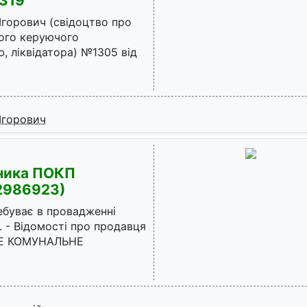
4319
Ігорович (свідоцтво про
ного керуючого
, ліквідатора) №1305 від
Ігорович
жника ПОКП
2986923)
ебуває в провадженні
. - Відомості про продавця
НЕ КОМУНАЛЬНЕ