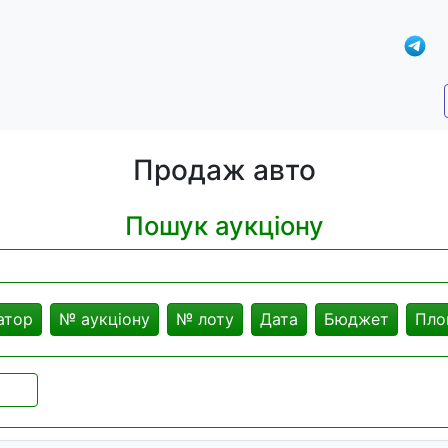
Продаж авто
Пошук аукціону
атор
№ аукціону
№ лоту
Дата
Бюджет
Пло