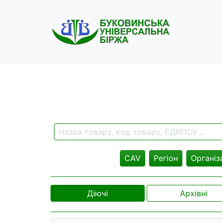
CAV
Регіон
Організ
Діючі
Архівні