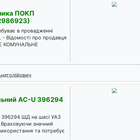
жника ПОКП
2986923)
ебуває в провадженні
. - Відомості про продавця
НЕ КОМУНАЛЬНЕ
Анатолійович
льний AC-U 396294
 396294 ШД на шасі УАЗ
. Враховуючи значний
 використання та потребує