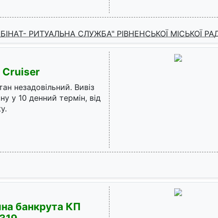
НАТ- РИТУАЛЬНА СЛУЖБА" РІВНЕНСЬКОЇ МІСЬКОЇ РА
 Cruiser
тан незадовільний. Вивіз
у у 10 денний термін, від
у.
йна банкрута КП